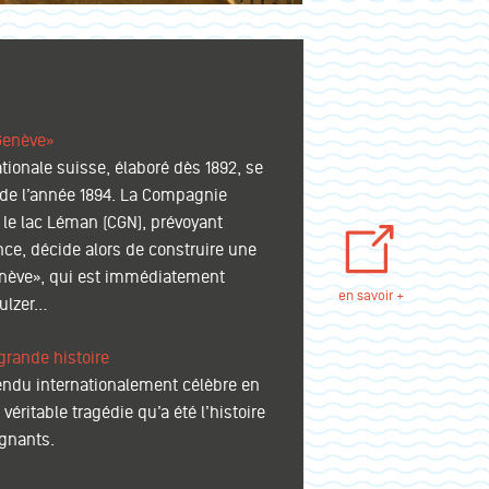
Genève»
ationale suisse, élaboré dès 1892, se
 de l’année 1894. La Compagnie
 le lac Léman (CGN), prévoyant
nce, décide alors de construire une
Genève», qui est immédiatement
en savoir +
Sulzer…
grande histoire
endu internationalement célèbre en
 véritable tragédie qu’a été l’histoire
gnants.