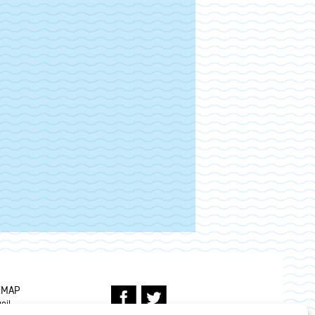
EMAP
eil