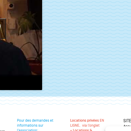
g
Pour des demandes et
Locations privées
EN
SIT
informations sur
LIGNE, via l’onglet
Accu
l’association:
«
Locations &