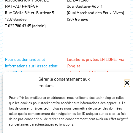
ASSOCIATION POUR LE
LE BATEAU
BATEAU GENÈVE
Quai Gustave-Ador 1
Rue Cécile Biéler-Butticaz 5
(Quai Marchand des Eaux-Vives)
1207 Genève
1207 Genève
T 022 786 43 45 (admin)
Pour des demandes et
Locations privées
EN LIGNE, via
informations sur l’association:
l’onglet
info@bateaugeneve.ch
«
Locations & Réservations »
Gérer le consentement aux
Réservation de
table (dès avril
cookies
2026)
:
Pour offrir les meilleures expériences, nous utilisons des technologies telles
que les cookies pour stocker et/ou accéder aux informations des appareils. Le
fait de consentir à ces technologies nous permettra de traiter des données
telles que le comportement de navigation ou les ID uniques sur ce site. Le fait
SITEMAP
de ne pas consentir ou de retirer son consentement peut avoir un effet négatif
sur certaines caractéristiques et fonctions.
Accueil
Le Bateau Genève